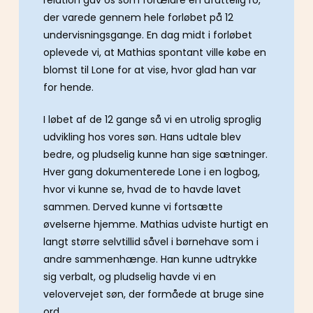
relation gav os som forældre en ufattelig ro,
der varede gennem hele forløbet på 12
undervisningsgange. En dag midt i forløbet
oplevede vi, at Mathias spontant ville købe en
blomst til Lone for at vise, hvor glad han var
for hende.
I løbet af de 12 gange så vi en utrolig sproglig
udvikling hos vores søn. Hans udtale blev
bedre, og pludselig kunne han sige sætninger.
Hver gang dokumenterede Lone i en logbog,
hvor vi kunne se, hvad de to havde lavet
sammen. Derved kunne vi fortsætte
øvelserne hjemme. Mathias udviste hurtigt en
langt større selvtillid såvel i børnehave som i
andre sammenhænge. Han kunne udtrykke
sig verbalt, og pludselig havde vi en
velovervejet søn, der formåede at bruge sine
ord.