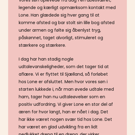
Vores søn oplevede fra dag 1 en ubesværet,
legende og kærligt opmærksom kontakt med
Lone. Han glædede sig hver gang til at
komme afsted og bar stolt sin lille bog afsted
under armen og følte sig åbenlyst tryg,
påskønnet, taget alvorligt, stimuleret og
stærkere og stærkere.
I dag har han stadig nogle
udtalevanskeligheder, som det tager tid at
aflære. Vi er flyttet til Sjælland, så forløbet
hos Lone er afsluttet. Men hvor vores søn i
starten lukkede i, når man øvede udtale med
ham, tager han nu udtaleøvelser som en
positiv udfordring. Vi giver Lone en stor del af
æren for hvor langt, han er nået i dag. Det
har ikke været nogen svær tid hos Lone. Det
har været en glad udvikling fra en lidt
nedlukket dreng til en dreng, der virker