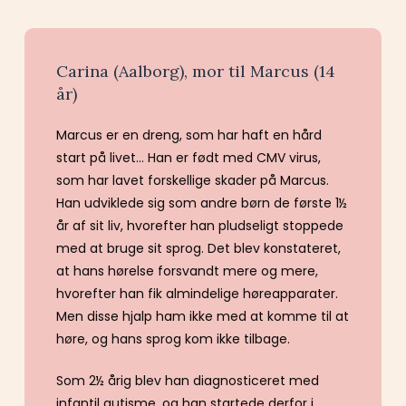
Carina (Aalborg), mor til Marcus (14
år)
Marcus er en dreng, som har haft en hård
start på livet… Han er født med CMV virus,
som har lavet forskellige skader på Marcus.
Han udviklede sig som andre børn de første 1½
år af sit liv, hvorefter han pludseligt stoppede
med at bruge sit sprog. Det blev konstateret,
at hans hørelse forsvandt mere og mere,
hvorefter han fik almindelige høreapparater.
Men disse hjalp ham ikke med at komme til at
høre, og hans sprog kom ikke tilbage.
Som 2½ årig blev han diagnosticeret med
infantil autisme, og han startede derfor i