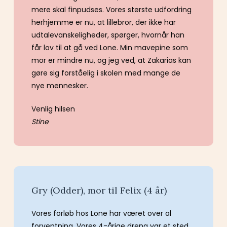
mere skal finpudses. Vores største udfordring
herhjemme er nu, at lillebror, der ikke har
udtalevanskeligheder, spørger, hvornår han
får lov til at gå ved Lone. Min mavepine som
mor er mindre nu, og jeg ved, at Zakarias kan
gøre sig forståelig i skolen med mange de
nye mennesker.
Venlig hilsen
Stine
Gry (Odder), mor til Felix (4 år)
Vores forløb hos Lone har været over al
forventning. Vores 4-årige dreng var et sted,