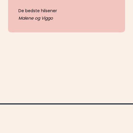
De bedste hilsener
Malene og Viggo