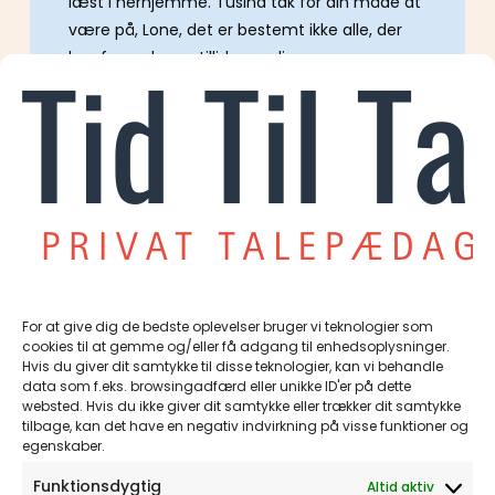
læst i herhjemme. Tusind tak for din måde at
være på, Lone, det er bestemt ikke alle, der
kan fange børns tillid som dig
Jeg giver Lone de bedste anbefalinger herfra
– og hun er allerede anbefalet til flere.
Kærlig hilsen
Heidi
For at give dig de bedste oplevelser bruger vi teknologier som
cookies til at gemme og/eller få adgang til enhedsoplysninger.
Stine og Hassan (Aarhus), forældre
Hvis du giver dit samtykke til disse teknologier, kan vi behandle
data som f.eks. browsingadfærd eller unikke ID'er på dette
til Zakarias (6 år)
websted. Hvis du ikke giver dit samtykke eller trækker dit samtykke
tilbage, kan det have en negativ indvirkning på visse funktioner og
Jeg vil gerne give en anbefaling – Lone Berg
egenskaber.
har gjort en kæmpe forskel for os og vores
Funktionsdygtig
Altid aktiv