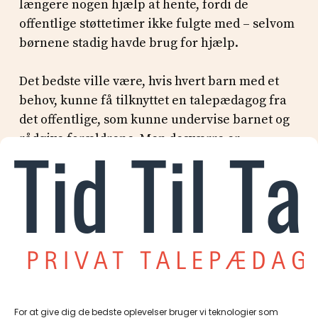
længere nogen hjælp at hente, fordi de
offentlige støttetimer ikke fulgte med – selvom
børnene stadig havde brug for hjælp.
Det bedste ville være, hvis hvert barn med et
behov, kunne få tilknyttet en talepædagog fra
det offentlige, som kunne undervise barnet og
rådgive forældrene. Men desværre er
ressourcerne og normeringen ikke til dette.
Derfor er det vigtigt som forældre at vide, at
man kan gøre brug af en privat praktiserende
talepædagog til børn med
udtalevanskeligheder. Som privat talepædagog
underviser jeg børn og vejleder forældre i,
hvordan de bedste kan støtte deres barn i sin
sproglige udvikling.
For at give dig de bedste oplevelser bruger vi teknologier som