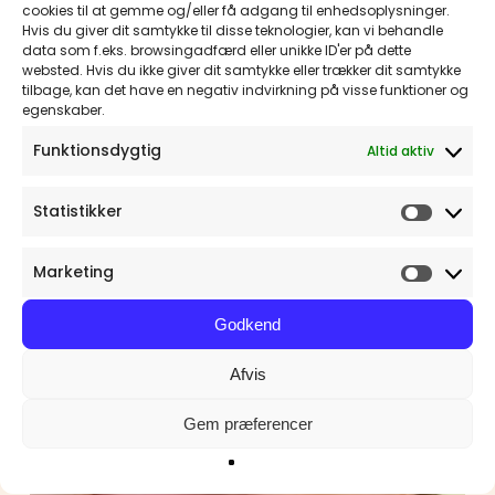
cookies til at gemme og/eller få adgang til enhedsoplysninger.
“Hvis børn gang på gang oplever, at de
Hvis du giver dit samtykke til disse teknologier, kan vi behandle
ikke bliver forstået, holder de til sidst op
data som f.eks. browsingadfærd eller unikke ID'er på dette
websted. Hvis du ikke giver dit samtykke eller trækker dit samtykke
med at snakke.”
tilbage, kan det have en negativ indvirkning på visse funktioner og
egenskaber.
Funktionsdygtig
Altid aktiv
Manglende
Statistikker
Statisti
sprog
er
Marketing
ikke
Marketi
en
Godkend
uforanderlig
tilstand.
Afvis
Gem præferencer