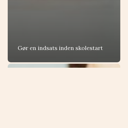
Gør en indsats inden skolestart
Er
der
nok
fokus
på
DLD?