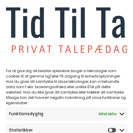
hvordan vi som fagpersoner kan være med til
at ændre det.
Hvis vi kun tester børn, for at finde ud af
hvorfor de viser de symptomer som udfordrer,
risikere vi at børnene kun bliver beskrevet,
men ikke forstået. Test viser et øjebliksbillede,
men de forklarer ikke nødvendigvis hvorfor
barnet er udfordret sprogligt. Så en test må
For at give dig de bedste oplevelser bruger vi teknologier som
cookies til at gemme og/eller få adgang til enhedsoplysninger.
aldrig stå alene. Den skal bruges som viden ind
Hvis du giver dit samtykke til disse teknologier, kan vi behandle
i en sammenhæng og den kontekst barnet er
data som f.eks. browsingadfærd eller unikke ID'er på dette
websted. Hvis du ikke giver dit samtykke eller trækker dit samtykke
sat i.
tilbage, kan det have en negativ indvirkning på visse funktioner og
egenskaber.
”Børns liv og deres symptomer kan ikke
Funktionsdygtig
Altid aktiv
henføres til én arena, uden at den
reducerer den kompleksitet, der
Statistikker